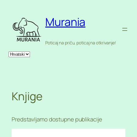
Skoči
do
Murania
sadržaja
Poticaj na priču, poticaj na otkrivanje!
Odaberite
jezik
Knjige
Predstavljamo dostupne publikacije