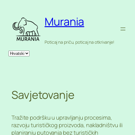
Skoči
do
Murania
sadržaja
Poticaj na priču, poticaj na otkrivanje!
Odaberite
jezik
Savjetovanje
Tražite podršku u upravljanju procesima,
razvoju turističkog proizvoda, nakladništvu ili
planiranju putovanja bez turističkih